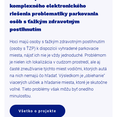
komplexného elektronického
riešenia problematiky parkovania
osôb s ťažkým zdravotným
postihnutím
Hoci majú osoby s ťažkým zdravotným postihnutím
(osoby s ŤZP) k dispozícii vyhradené parkovacie
miesta, nájsť ich nie je vždy jednoduché. Problémom
je nielen ich lokalizácia v cudzom prostredí, ale aj
časté zneužívanie týchto miest vodičmi, ktorých autá
na nich nemajú čo hľadať. Výsledkom je „obiehanie“
viacerých uličiek a hľadanie miesta, ktoré je skutočne
voľné. Tieto problémy však môžu byť onedlho
minulosťou.
Všetko o projekte