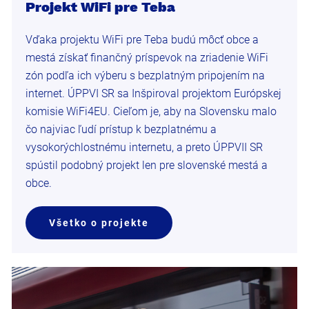
Projekt WiFi pre Teba
Vďaka projektu WiFi pre Teba budú môcť obce a
mestá získať finančný príspevok na zriadenie WiFi
zón podľa ich výberu s bezplatným pripojením na
internet. ÚPPVI SR sa Inšpiroval projektom Európskej
komisie WiFi4EU. Cieľom je, aby na Slovensku malo
čo najviac ľudí prístup k bezplatnému a
vysokorýchlostnému internetu, a preto ÚPPVII SR
spústil podobný projekt len pre slovenské mestá a
obce.
Všetko o projekte