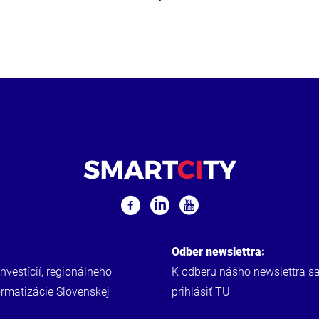
Odber newslettra:
investícií, regionálneho
K odberu nášho newslettra s
ormatizácie Slovenskej
prihlásiť
TU