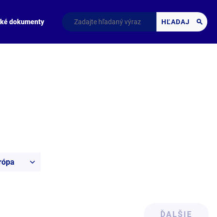
cké dokumenty
HĽADAJ
urópa
ĎALŠIE