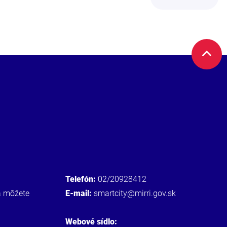
Telefón:
02/20928412
a môžete
E-mail:
smartcity@mirri.gov.sk
Webové sídlo: