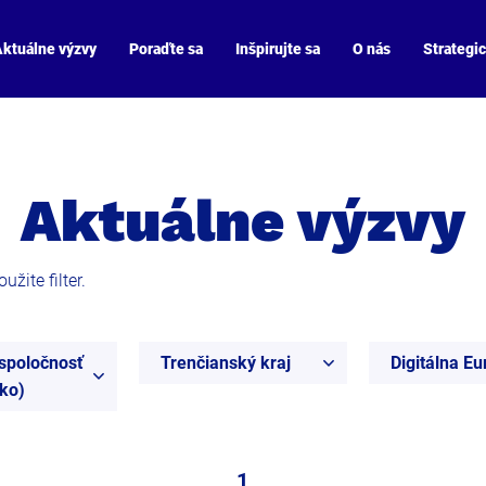
ktuálne výzvy
Poraďte sa
Inšpirujte sa
O nás
Strategi
Aktuálne výzvy
žite filter.
spoločnosť
Trenčianský kraj
Digitálna E
ko)
1