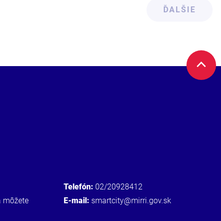
ĎALŠIE
Telefón:
02/20928412
a môžete
E-mail:
smartcity@mirri.gov.sk