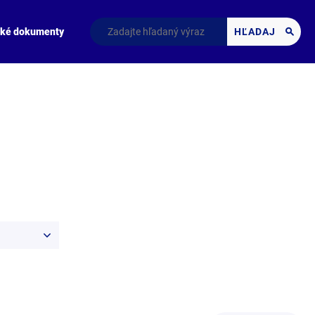
cké dokumenty
HĽADAJ