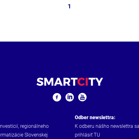
1
Odber newslettra:
investícií, regionálneho
K odberu nášho newslettra s
ormatizácie Slovenskej
prihlásiť
TU