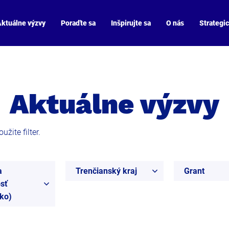
ktuálne výzvy
Poraďte sa
Inšpirujte sa
O nás
Strategi
Aktuálne výzvy
žite filter.
a
Trenčianský kraj
Grant
sť
ko)