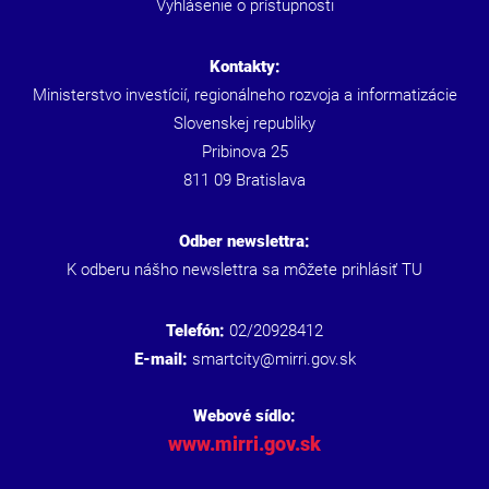
Vyhlásenie o prístupnosti
Kontakty:
Ministerstvo investícií, regionálneho rozvoja a informatizácie
Slovenskej republiky
Pribinova 25
811 09 Bratislava
Odber newslettra:
K odberu nášho newslettra sa môžete prihlásiť
TU
Telefón:
02/20928412
E-mail:
smartcity@mirri.gov.sk
Webové sídlo:
www.mirri.gov.sk