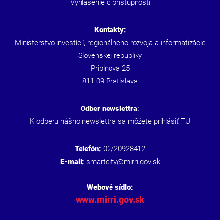
Vyhlásenie o prístupnosti
Kontakty:
Ministerstvo investícií, regionálneho rozvoja a informatizácie
Slovenskej republiky
Pribinova 25
811 09 Bratislava
Odber newslettra:
K odberu nášho newslettra sa môžete prihlásiť
TU
Telefón:
02/20928412
E-mail:
smartcity@mirri.gov.sk
Webové sídlo:
www.mirri.gov.sk