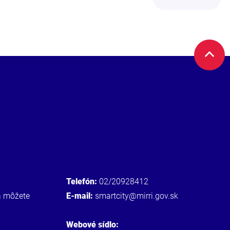
Telefón:
02/20928412
a môžete
E-mail:
smartcity@mirri.gov.sk
Webové sídlo: