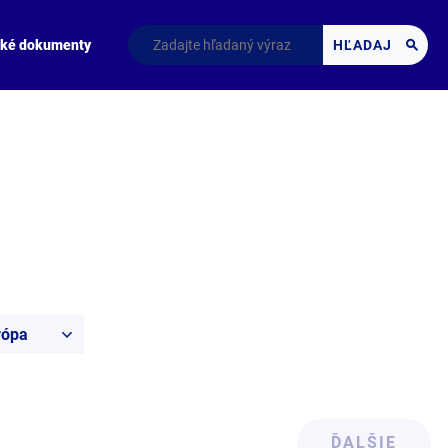
cké dokumenty
HĽADAJ
rópa
ĎALŠIE