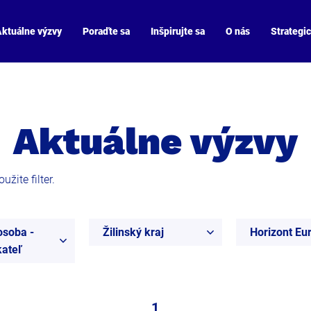
ktuálne výzvy
Poraďte sa
Inšpirujte sa
O nás
Strategi
Aktuálne výzvy
žite filter.
osoba -
Žilinský kraj
Horizont Eu
ateľ
1