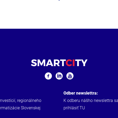
Odber newslettra:
investícií, regionálneho
K odberu nášho newslettra s
ormatizácie Slovenskej
prihlásiť
TU