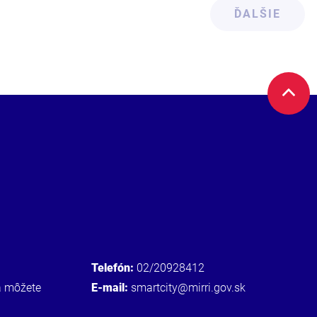
ĎALŠIE
Telefón:
02/20928412
a môžete
E-mail:
smartcity@mirri.gov.sk