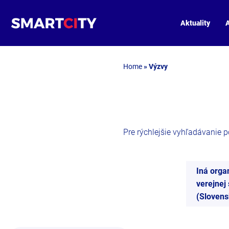
Aktuality
A
Home
»
Výzvy
Pre rýchlejšie vyhľadávanie pou
Iná orga
verejnej
(Slovens