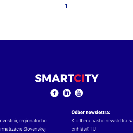
1
Odber newslettra:
investícií, regionálneho
K odberu nášho newslettra s
ormatizácie Slovenskej
prihlásiť
TU