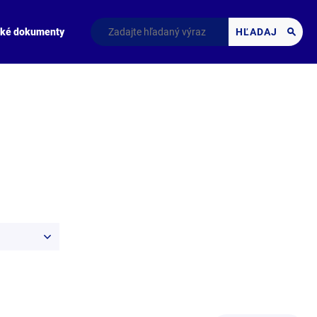
cké dokumenty
HĽADAJ