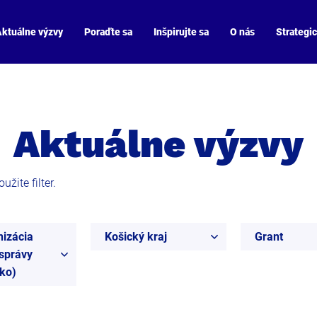
ktuálne výzvy
Poraďte sa
Inšpirujte sa
O nás
Strategi
Aktuálne výzvy
žite filter.
nizácia
Košický kraj
Grant
 správy
ko)