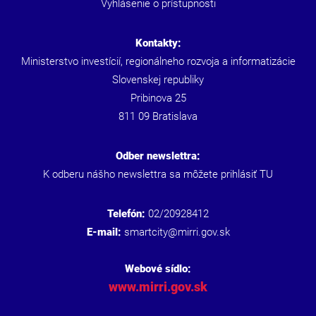
Vyhlásenie o prístupnosti
Kontakty:
Ministerstvo investícií, regionálneho rozvoja a informatizácie
Slovenskej republiky
Pribinova 25
811 09 Bratislava
Odber newslettra:
K odberu nášho newslettra sa môžete prihlásiť
TU
Telefón:
02/20928412
E-mail:
smartcity@mirri.gov.sk
Webové sídlo:
www.mirri.gov.sk