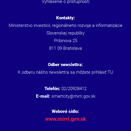
Vyhlásenie o prístupnosti
Kontakty:
Ministerstvo investícií, regionálneho rozvoja a informatizácie
Slovenskej republiky
Pribinova 25
811 09 Bratislava
Odber newslettra:
K odberu nášho newslettra sa môžete prihlásiť
TU
Telefón:
02/20928412
E-mail:
smartcity@mirri.gov.sk
Webové sídlo:
www.mirri.gov.sk