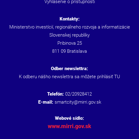
Vyhlásenie o prístupnosti
Kontakty:
Ministerstvo investícií, regionálneho rozvoja a informatizácie
Slovenskej republiky
Pribinova 25
811 09 Bratislava
Odber newslettra:
K odberu nášho newslettra sa môžete prihlásiť
TU
Telefón:
02/20928412
E-mail:
smartcity@mirri.gov.sk
Webové sídlo:
www.mirri.gov.sk