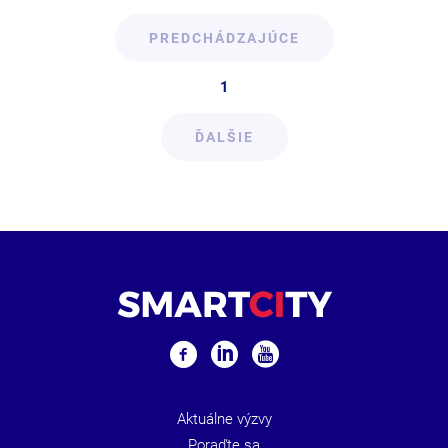
PREDCHÁDZAJÚCE
1
ĎALŠIE
Aktuálne výzvy
Poraďte sa