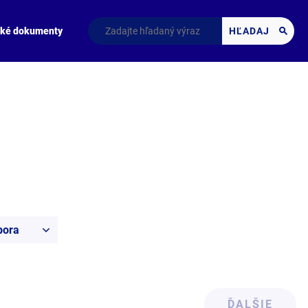
cké dokumenty
HĽADAJ
pora
ĎALŠIE