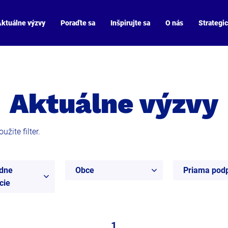
ktuálne výzvy
Poraďte sa
Inšpirujte sa
O nás
Strategi
Aktuálne výzvy
žite filter.
dne
Obce
Priama pod
cie
1