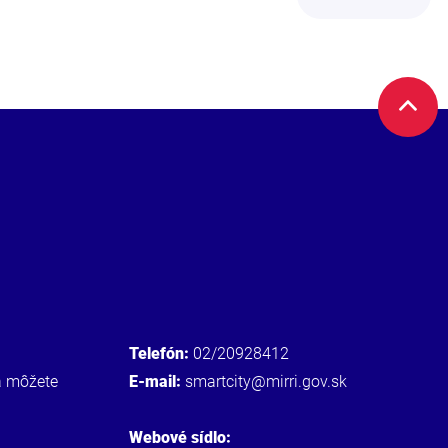
Telefón:
02/20928412
a môžete
E-mail:
smartcity@mirri.gov.sk
Webové sídlo: