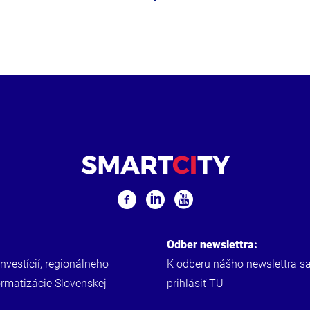
Odber newslettra:
investícií, regionálneho
K odberu nášho newslettra s
ormatizácie Slovenskej
prihlásiť
TU