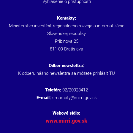
Vyhlásenie o prístupnosti
Kontakty:
Ministerstvo investícií, regionálneho rozvoja a informatizácie
Slovenskej republiky
Pribinova 25
811 09 Bratislava
Odber newslettra:
K odberu nášho newslettra sa môžete prihlásiť
TU
Telefón:
02/20928412
E-mail:
smartcity@mirri.gov.sk
Webové sídlo:
www.mirri.gov.sk