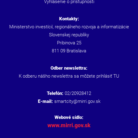
Vyhlásenie o prístupnosti
Kontakty:
Ministerstvo investícií, regionálneho rozvoja a informatizácie
Slovenskej republiky
Pribinova 25
811 09 Bratislava
Odber newslettra:
K odberu nášho newslettra sa môžete prihlásiť
TU
Telefón:
02/20928412
E-mail:
smartcity@mirri.gov.sk
Webové sídlo:
www.mirri.gov.sk