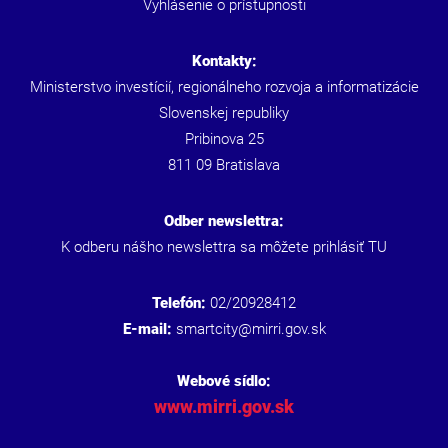
Vyhlásenie o prístupnosti
Kontakty:
Ministerstvo investícií, regionálneho rozvoja a informatizácie
Slovenskej republiky
Pribinova 25
811 09 Bratislava
Odber newslettra:
K odberu nášho newslettra sa môžete prihlásiť
TU
Telefón:
02/20928412
E-mail:
smartcity@mirri.gov.sk
Webové sídlo:
www.mirri.gov.sk