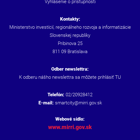
Vyhlásenie o prístupnosti
Kontakty:
Ministerstvo investícií, regionálneho rozvoja a informatizácie
Slovenskej republiky
Pribinova 25
811 09 Bratislava
Odber newslettra:
K odberu nášho newslettra sa môžete prihlásiť
TU
Telefón:
02/20928412
E-mail:
smartcity@mirri.gov.sk
Webové sídlo:
www.mirri.gov.sk