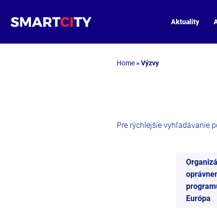
Aktuality
A
Home
»
Výzvy
Pre rýchlejšie vyhľadávanie pou
Organizá
oprávnen
programu
Európa