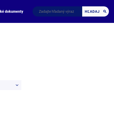
cké dokumenty
HĽADAJ