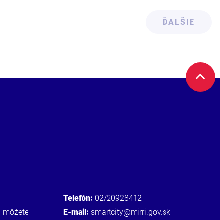
ĎALŠIE
Telefón:
02/20928412
a môžete
E-mail:
smartcity@mirri.gov.sk