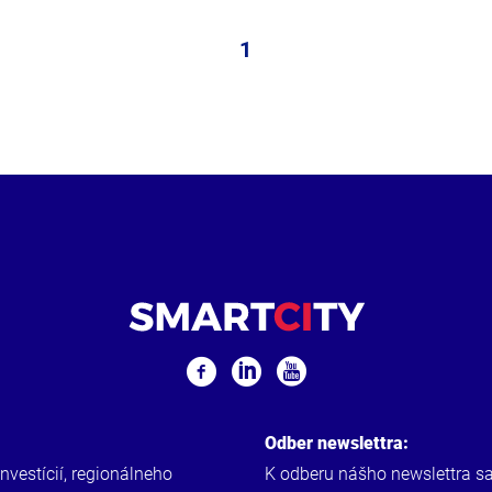
1
Odber newslettra:
investícií, regionálneho
K odberu nášho newslettra s