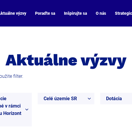
ktuálne výzvy
Poraďte sa
Inšpirujte sa
O nás
Strategi
Aktuálne výzvy
žite filter.
cie
Celé územie SR
Dotácia
é v rámci
 Horizont