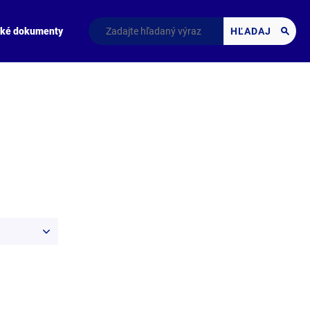
cké dokumenty
HĽADAJ