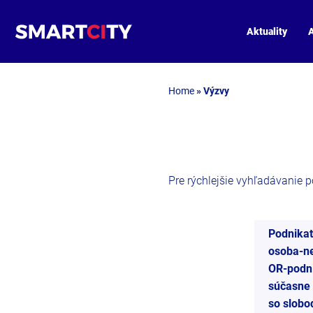
Aktuality
A
Home
»
Výzvy
Pre rýchlejšie vyhľadávanie pou
Podnikat
osoba-ne
OR-podn
súčasne
so slob