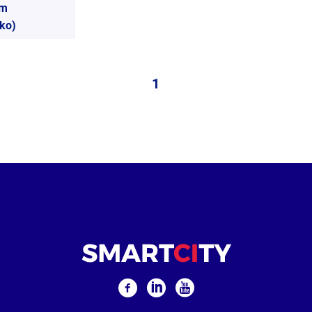
ím
ko)
1