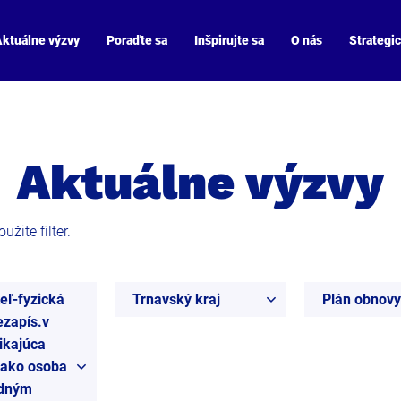
ktuálne výzvy
Poraďte sa
Inšpirujte sa
O nás
Strategi
Aktuálne výzvy
žite filter.
eľ-fyzická
Trnavský kraj
Plán obnovy
zapís.v
ikajúca
 ako osoba
odným