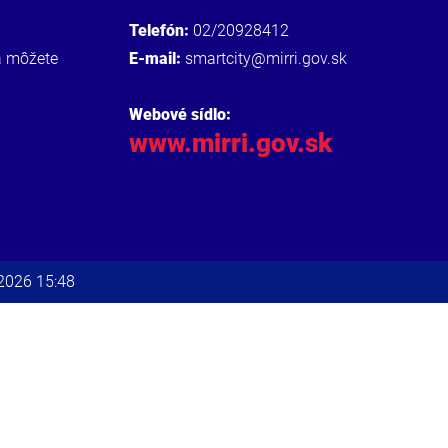
Telefón:
02/20928412
a môžete
E-mail:
smartcity@mirri.gov.sk
Webové sídlo:
www.mirri.gov.sk
.2026 15:48