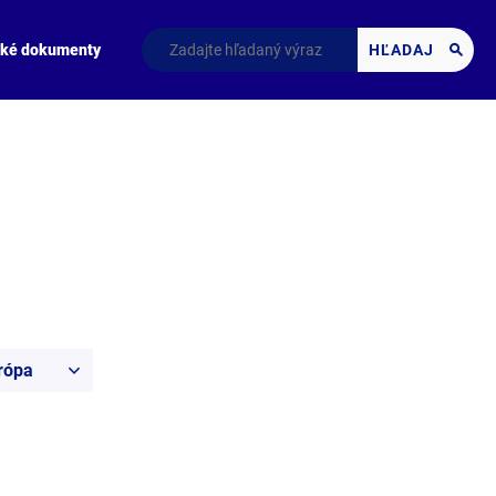
cké dokumenty
HĽADAJ
urópa