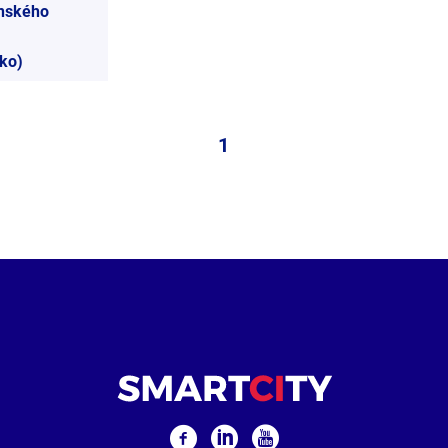
enského
ko)
1