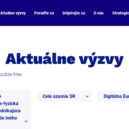
ktuálne výzvy
Poraďte sa
Inšpirujte sa
O nás
Strategi
Aktuálne výzvy
žite filter.
é
Celé územie SR
Digitálna E
e-fyzická
dnikajúca
de iného