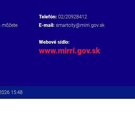
Telefón:
02/20928412
a môžete
E-mail:
smartcity@mirri.gov.sk
Webové sídlo:
www.mirri.gov.sk
.2026 15:48