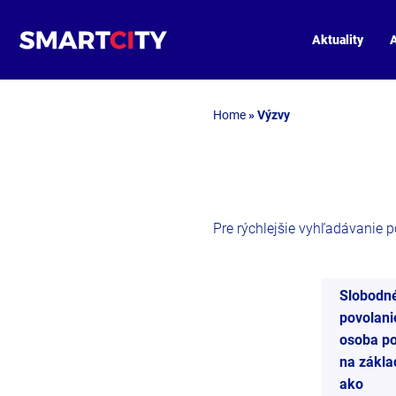
Aktuality
A
Home
»
Výzvy
Pre rýchlejšie vyhľadávanie pou
Slobodn
povolani
osoba po
na zákla
ako