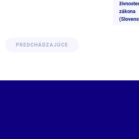
živnost
zákona
(Slovens
PREDCHÁDZAJÚCE