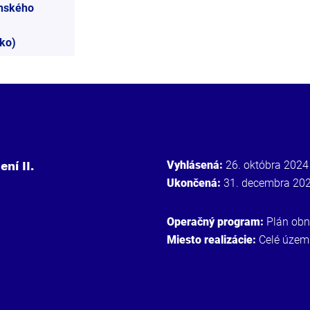
enského
ko)
ní II.
Vyhlásená:
26. októbra 2024
Ukončená:
31. decembra 20
Operačný program:
Plán obn
Miesto realizácie:
Celé územ