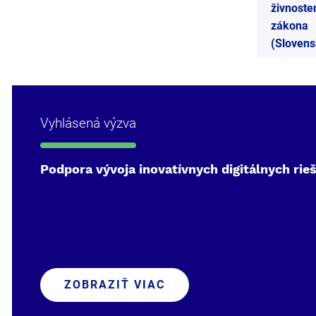
živnost
zákona
(Slovens
Vyhlásená výzva
Podpora vývoja inovatívnych digitálnych rieše
ZOBRAZIŤ VIAC