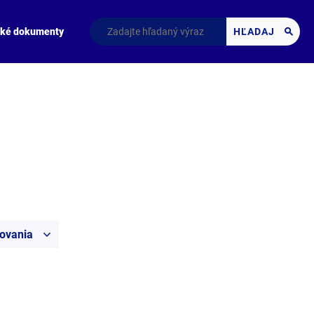
cké dokumenty
HĽADAJ
covania