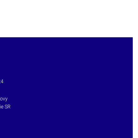
24
ovy
ie SR