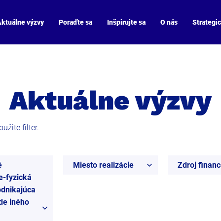
ktuálne výzvy
Poraďte sa
Inšpirujte sa
O nás
Strategi
Aktuálne výzvy
žite filter.
é
Miesto realizácie
Zdroj finan
e-fyzická
dnikajúca
de iného