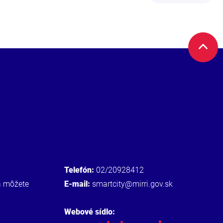
Telefón:
02/20928412
a môžete
E-mail:
smartcity@mirri.gov.sk
Webové sídlo: