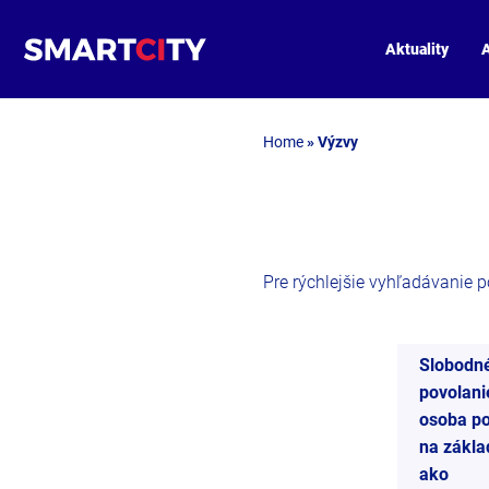
Aktuality
A
Home
»
Výzvy
Pre rýchlejšie vyhľadávanie pou
Slobodn
povolani
osoba po
na zákla
ako