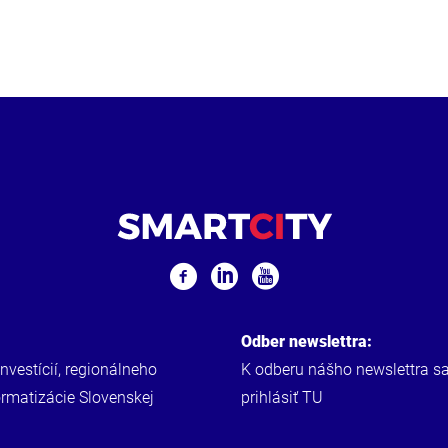
Odber newslettra:
investícií, regionálneho
K odberu nášho newslettra s
ormatizácie Slovenskej
prihlásiť
TU