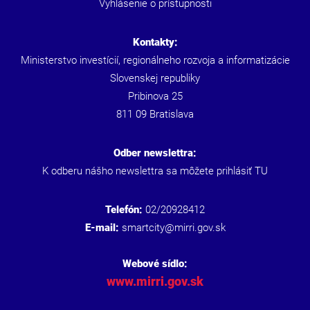
Vyhlásenie o prístupnosti
Kontakty:
Ministerstvo investícií, regionálneho rozvoja a informatizácie
Slovenskej republiky
Pribinova 25
811 09 Bratislava
Odber newslettra:
K odberu nášho newslettra sa môžete prihlásiť
TU
Telefón:
02/20928412
E-mail:
smartcity@mirri.gov.sk
Webové sídlo:
www.mirri.gov.sk