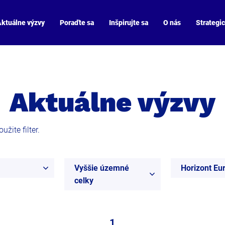
ktuálne výzvy
Poraďte sa
Inšpirujte sa
O nás
Strategi
Aktuálne výzvy
žite filter.
Vyššie územné
Horizont Eu
celky
1