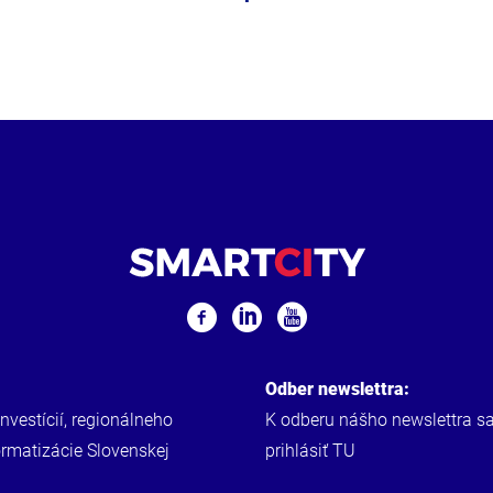
Odber newslettra:
investícií, regionálneho
K odberu nášho newslettra s
ormatizácie Slovenskej
prihlásiť
TU