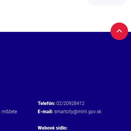
Telefón:
02/20928412
a môžete
E-mail:
smartcity@mirri.gov.sk
Webové sídlo: