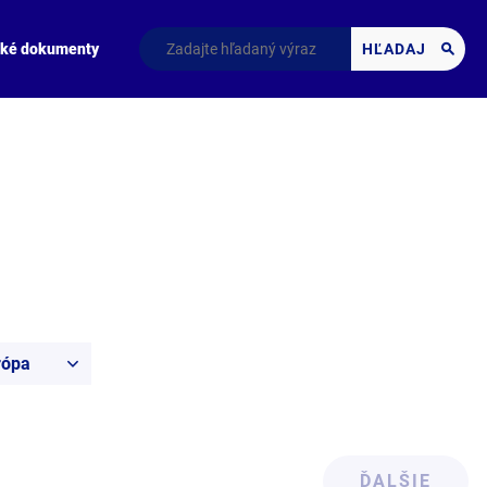
cké dokumenty
HĽADAJ
rópa
ĎALŠIE