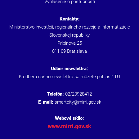
Vyhlásenie o prístupnosti
Kontakty:
Ministerstvo investícií, regionálneho rozvoja a informatizácie
Slovenskej republiky
Pribinova 25
811 09 Bratislava
Odber newslettra:
K odberu nášho newslettra sa môžete prihlásiť
TU
Telefón:
02/20928412
E-mail:
smartcity@mirri.gov.sk
Webové sídlo:
www.mirri.gov.sk