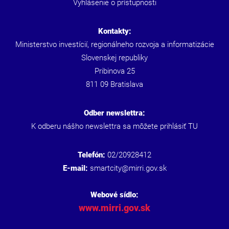
Vyhlásenie o prístupnosti
Kontakty:
Ministerstvo investícií, regionálneho rozvoja a informatizácie
Slovenskej republiky
Pribinova 25
811 09 Bratislava
Odber newslettra:
K odberu nášho newslettra sa môžete prihlásiť
TU
Telefón:
02/20928412
E-mail:
smartcity@mirri.gov.sk
Webové sídlo:
www.mirri.gov.sk