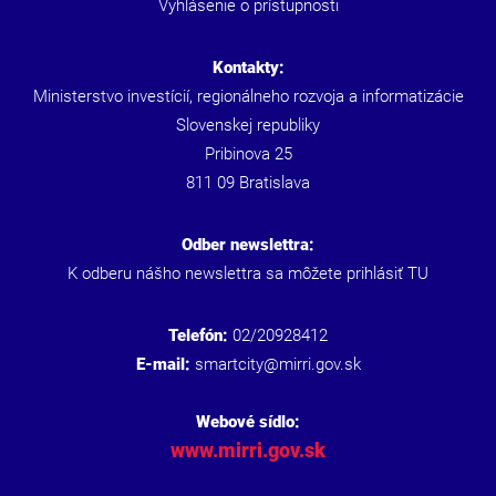
Vyhlásenie o prístupnosti
Kontakty:
Ministerstvo investícií, regionálneho rozvoja a informatizácie
Slovenskej republiky
Pribinova 25
811 09 Bratislava
Odber newslettra:
K odberu nášho newslettra sa môžete prihlásiť
TU
Telefón:
02/20928412
E-mail:
smartcity@mirri.gov.sk
Webové sídlo:
www.mirri.gov.sk