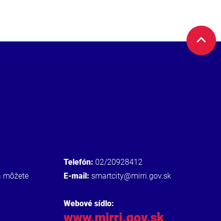
Telefón:
02/20928412
a môžete
E-mail:
smartcity@mirri.gov.sk
Webové sídlo:
www.mirri.gov.sk