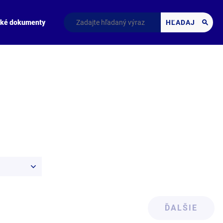
cké dokumenty
HĽADAJ
ĎALŠIE