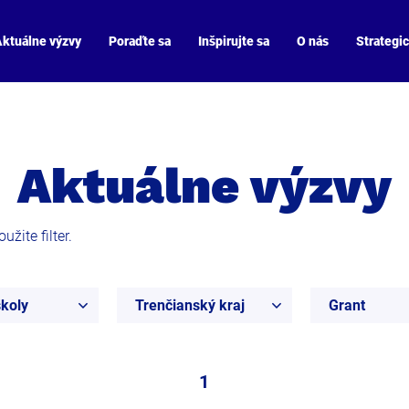
ktuálne výzvy
Poraďte sa
Inšpirujte sa
O nás
Strategi
Aktuálne výzvy
žite filter.
koly
Trenčianský kraj
Grant
1