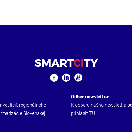
Odber newslettra:
investícií, regionálneho
K odberu nášho newslettra s
ormatizácie Slovenskej
prihlásiť
TU