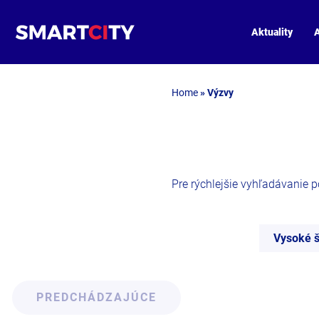
Aktuality
A
Home
»
Výzvy
Pre rýchlejšie vyhľadávanie pou
Vysoké š
PREDCHÁDZAJÚCE