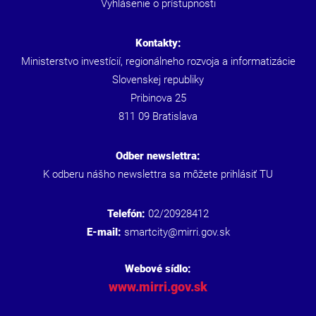
Vyhlásenie o prístupnosti
Kontakty:
Ministerstvo investícií, regionálneho rozvoja a informatizácie
Slovenskej republiky
Pribinova 25
811 09 Bratislava
Odber newslettra:
K odberu nášho newslettra sa môžete prihlásiť
TU
Telefón:
02/20928412
E-mail:
smartcity@mirri.gov.sk
Webové sídlo:
www.mirri.gov.sk