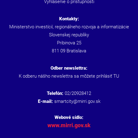
Vyhlásenie o prístupnosti
Kontakty:
Ministerstvo investícií, regionálneho rozvoja a informatizácie
Slovenskej republiky
Pribinova 25
811 09 Bratislava
Odber newslettra:
K odberu nášho newslettra sa môžete prihlásiť
TU
Telefón:
02/20928412
E-mail:
smartcity@mirri.gov.sk
Webové sídlo:
www.mirri.gov.sk