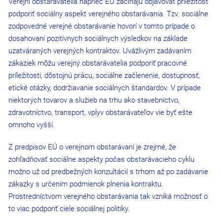
Verejní obstarávatelia naprieč EÚ začínajú objavovať príležitosť
podporiť sociálny aspekt verejného obstarávania. Tzv. sociálne
zodpovedné verejné obstarávanie hovorí v tomto prípade o
dosahovaní pozitívnych sociálnych výsledkov na základe
uzatváraných verejných kontraktov. Uvážlivým zadávaním
zákaziek môžu verejný obstarávatelia podporiť pracovné
príležitosti, dôstojnú prácu, sociálne začlenenie, dostupnosť,
etické otázky, dodržiavanie sociálnych štandardov. V prípade
niektorých tovarov a služieb na trhu ako stavebníctvo,
zdravotníctvo, transport, vplyv obstarávateľov vie byť ešte
omnoho vyšší.
Z predpisov EÚ o verejnom obstarávaní je zrejmé, že
zohľadňovať sociálne aspekty počas obstarávacieho cyklu
možno už od predbežných konzultácií s trhom až po zadávanie
zákazky s určením podmienok plnenia kontraktu.
Prostredníctvom verejného obstarávania tak vzniká možnosť o
to viac podporiť ciele sociálnej politiky.