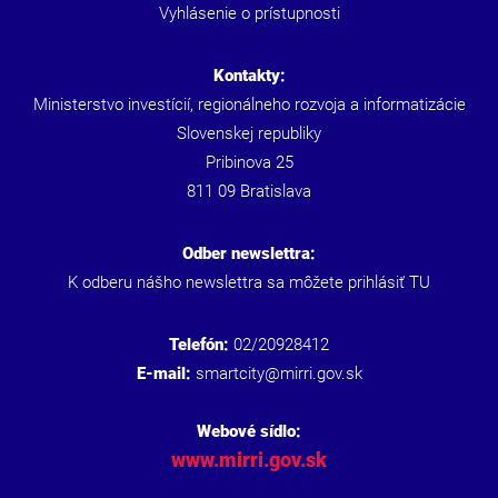
Vyhlásenie o prístupnosti
Kontakty:
Ministerstvo investícií, regionálneho rozvoja a informatizácie
Slovenskej republiky
Pribinova 25
811 09 Bratislava
Odber newslettra:
K odberu nášho newslettra sa môžete prihlásiť
TU
Telefón:
02/20928412
E-mail:
smartcity@mirri.gov.sk
Webové sídlo:
www.mirri.gov.sk