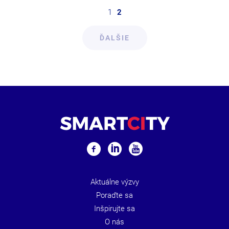
1
2
ĎALŠIE
Aktuálne výzvy
Poraďte sa
Inšpirujte sa
O nás