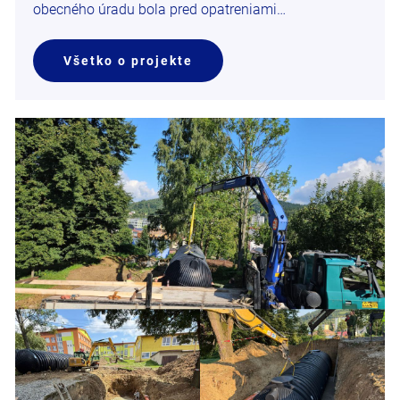
obecného úradu bola pred opatreniami…
Všetko o projekte