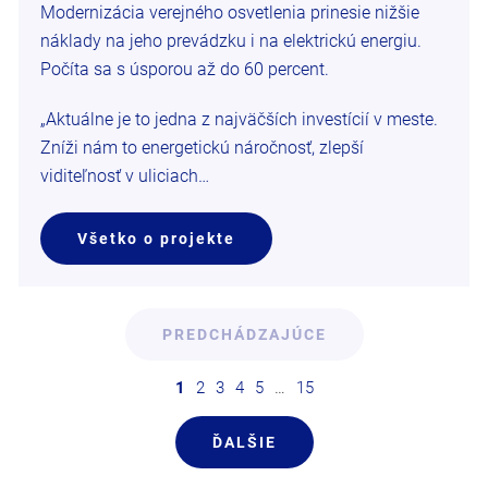
Modernizácia verejného osvetlenia prinesie nižšie
náklady na jeho prevádzku i na elektrickú energiu.
Počíta sa s úsporou až do 60 percent.
„Aktuálne je to jedna z najväčších investícií v meste.
Zníži nám to energetickú náročnosť, zlepší
viditeľnosť v uliciach…
Všetko o projekte
PREDCHÁDZAJÚCE
1
2
3
4
5
…
15
ĎALŠIE