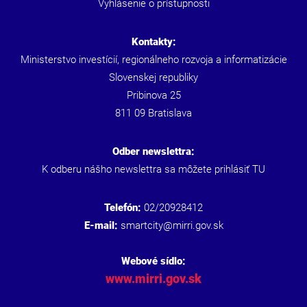
Vyhlásenie o prístupnosti
Kontakty:
Ministerstvo investícií, regionálneho rozvoja a informatizácie
Slovenskej republiky
Pribinova 25
811 09 Bratislava
Odber newslettra:
K odberu nášho newslettra sa môžete prihlásiť
TU
Telefón:
02/20928412
E-mail:
smartcity@mirri.gov.sk
Webové sídlo:
www.mirri.gov.sk