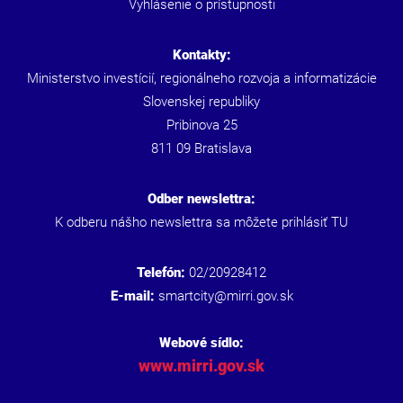
Vyhlásenie o prístupnosti
Kontakty:
Ministerstvo investícií, regionálneho rozvoja a informatizácie
Slovenskej republiky
Pribinova 25
811 09 Bratislava
Odber newslettra:
K odberu nášho newslettra sa môžete prihlásiť
TU
Telefón:
02/20928412
E-mail:
smartcity@mirri.gov.sk
Webové sídlo:
www.mirri.gov.sk