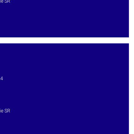
ie SR
24
ie SR