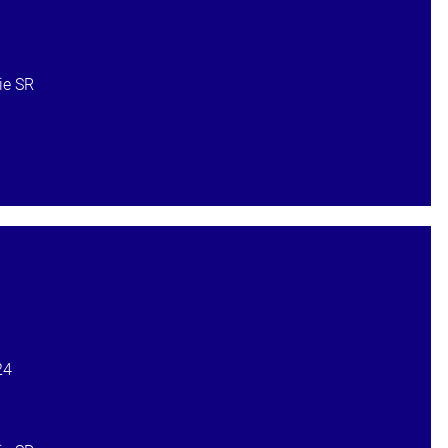
ie SR
24