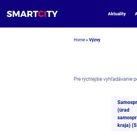
Aktuality
A
Home
»
Výzvy
Pre rýchlejšie vyhľadávanie pou
Samospr
(úrad
samospr
kraja) (