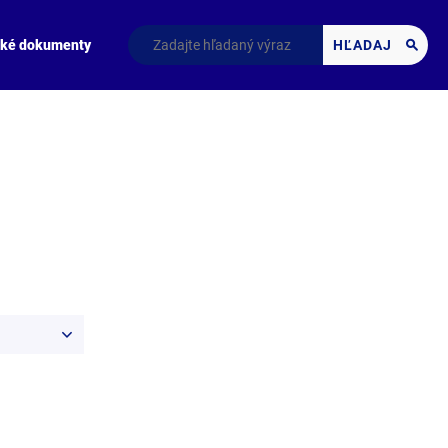
cké dokumenty
HĽADAJ