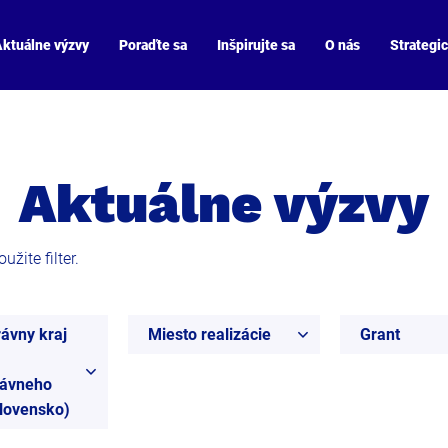
ktuálne výzvy
Poraďte sa
Inšpirujte sa
O nás
Strategi
Aktuálne výzvy
žite filter.
ávny kraj
Miesto realizácie
Grant
ávneho
Slovensko)