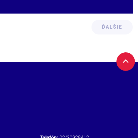
ĎALŠIE
Telefón:
02/20928412