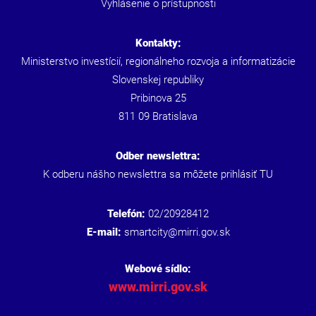
Vyhlásenie o prístupnosti
Kontakty:
Ministerstvo investícií, regionálneho rozvoja a informatizácie
Slovenskej republiky
Pribinova 25
811 09 Bratislava
Odber newslettra:
K odberu nášho newslettra sa môžete prihlásiť
TU
Telefón:
02/20928412
E-mail:
smartcity@mirri.gov.sk
Webové sídlo:
www.mirri.gov.sk