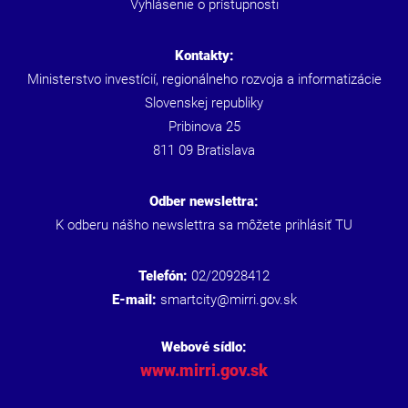
Vyhlásenie o prístupnosti
Kontakty:
Ministerstvo investícií, regionálneho rozvoja a informatizácie
Slovenskej republiky
Pribinova 25
811 09 Bratislava
Odber newslettra:
K odberu nášho newslettra sa môžete prihlásiť
TU
Telefón:
02/20928412
E-mail:
smartcity@mirri.gov.sk
Webové sídlo:
www.mirri.gov.sk