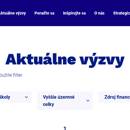
ktuálne výzvy
Poraďte sa
Inšpirujte sa
O nás
Strategi
Aktuálne výzvy
žite filter.
školy
Vyššie územné
Zdroj finan
celky
1