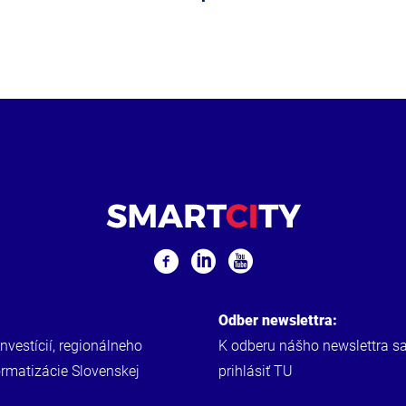
Odber newslettra:
investícií, regionálneho
K odberu nášho newslettra s
ormatizácie Slovenskej
prihlásiť
TU