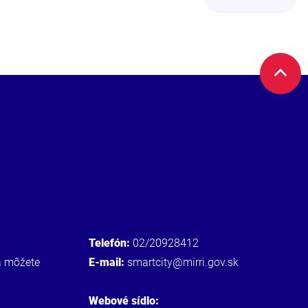
Telefón:
02/20928412
a môžete
E-mail:
smartcity@mirri.gov.sk
Webové sídlo: