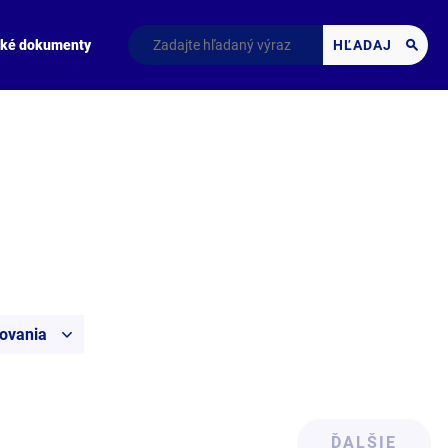
cké dokumenty
HĽADAJ
covania
ĎALŠIE