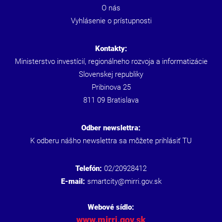
O nás
Vyhlásenie o prístupnosti
Kontakty:
Ministerstvo investícií, regionálneho rozvoja a informatizácie
Slovenskej republiky
Pribinova 25
811 09 Bratislava
Odber newslettra:
K odberu nášho newslettra sa môžete prihlásiť
TU
Telefón:
02/20928412
E-mail:
smartcity@mirri.gov.sk
Webové sídlo:
www.mirri.gov.sk