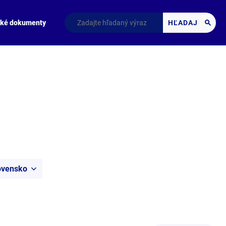
cké dokumenty
HĽADAJ
ovensko