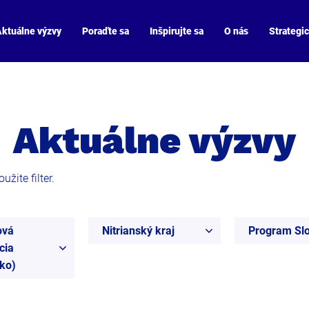
ktuálne výzvy
Poraďte sa
Inšpirujte sa
O nás
Strategi
Aktuálne výzvy
žite filter.
ová
Nitrianský kraj
Program Sl
cia
ko)