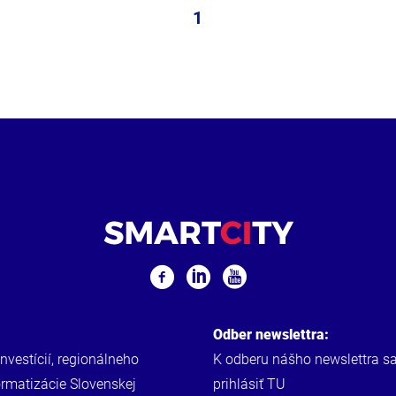
1
Odber newslettra:
investícií, regionálneho
K odberu nášho newslettra s
ormatizácie Slovenskej
prihlásiť
TU