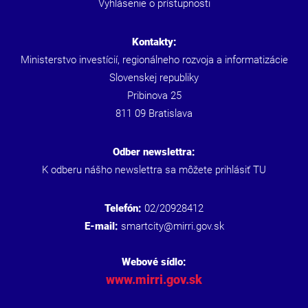
Vyhlásenie o prístupnosti
Kontakty:
Ministerstvo investícií, regionálneho rozvoja a informatizácie
Slovenskej republiky
Pribinova 25
811 09 Bratislava
Odber newslettra:
K odberu nášho newslettra sa môžete prihlásiť
TU
Telefón:
02/20928412
E-mail:
smartcity@mirri.gov.sk
Webové sídlo:
www.mirri.gov.sk