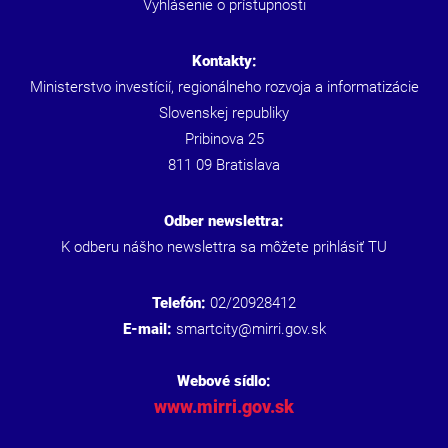
Vyhlásenie o prístupnosti
Kontakty:
Ministerstvo investícií, regionálneho rozvoja a informatizácie
Slovenskej republiky
Pribinova 25
811 09 Bratislava
Odber newslettra:
K odberu nášho newslettra sa môžete prihlásiť
TU
Telefón:
02/20928412
E-mail:
smartcity@mirri.gov.sk
Webové sídlo:
www.mirri.gov.sk