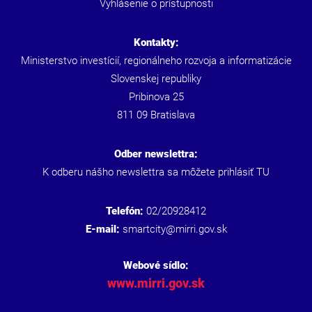
Vyhlásenie o prístupnosti
Kontakty:
Ministerstvo investícií, regionálneho rozvoja a informatizácie
Slovenskej republiky
Pribinova 25
811 09 Bratislava
Odber newslettra:
K odberu nášho newslettra sa môžete prihlásiť
TU
Telefón:
02/20928412
E-mail:
smartcity@mirri.gov.sk
Webové sídlo:
www.mirri.gov.sk