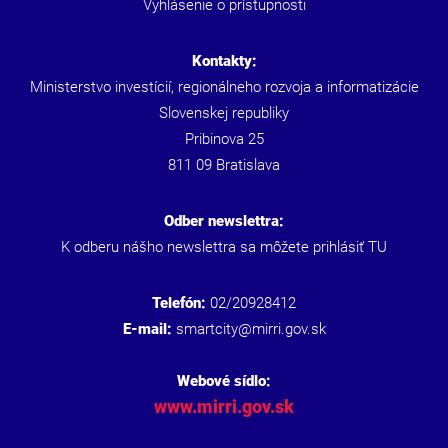
Vyhlásenie o prístupnosti
Kontakty:
Ministerstvo investícií, regionálneho rozvoja a informatizácie
Slovenskej republiky
Pribinova 25
811 09 Bratislava
Odber newslettra:
K odberu nášho newslettra sa môžete prihlásiť
TU
Telefón:
02/20928412
E-mail:
smartcity@mirri.gov.sk
Webové sídlo:
www.mirri.gov.sk