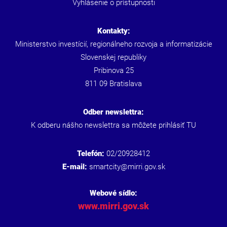
Vyhlásenie o prístupnosti
Kontakty:
Ministerstvo investícií, regionálneho rozvoja a informatizácie
Slovenskej republiky
Pribinova 25
811 09 Bratislava
Odber newslettra:
K odberu nášho newslettra sa môžete prihlásiť
TU
Telefón:
02/20928412
E-mail:
smartcity@mirri.gov.sk
Webové sídlo:
www.mirri.gov.sk