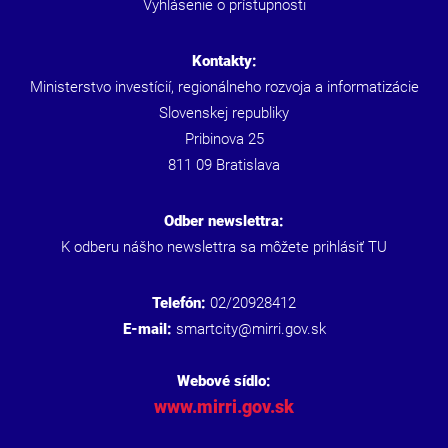
Vyhlásenie o prístupnosti
Kontakty:
Ministerstvo investícií, regionálneho rozvoja a informatizácie
Slovenskej republiky
Pribinova 25
811 09 Bratislava
Odber newslettra:
K odberu nášho newslettra sa môžete prihlásiť
TU
Telefón:
02/20928412
E-mail:
smartcity@mirri.gov.sk
Webové sídlo:
www.mirri.gov.sk