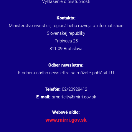
Vyhlásenie o prístupnosti
Kontakty:
Ministerstvo investícií, regionálneho rozvoja a informatizácie
Slovenskej republiky
Pribinova 25
811 09 Bratislava
Odber newslettra:
K odberu nášho newslettra sa môžete prihlásiť
TU
Telefón:
02/20928412
E-mail:
smartcity@mirri.gov.sk
Webové sídlo:
www.mirri.gov.sk