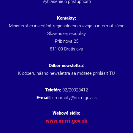
Vyhlásenie o prístupnosti
Kontakty:
Ministerstvo investícií, regionálneho rozvoja a informatizácie
Slovenskej republiky
Pribinova 25
811 09 Bratislava
Odber newslettra:
K odberu nášho newslettra sa môžete prihlásiť
TU
Telefón:
02/20928412
E-mail:
smartcity@mirri.gov.sk
Webové sídlo:
www.mirri.gov.sk