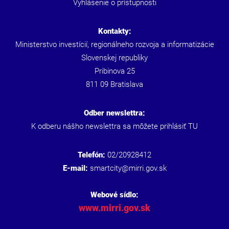
Vyhlásenie o prístupnosti
Kontakty:
Ministerstvo investícií, regionálneho rozvoja a informatizácie
Slovenskej republiky
Pribinova 25
811 09 Bratislava
Odber newslettra:
K odberu nášho newslettra sa môžete prihlásiť
TU
Telefón:
02/20928412
E-mail:
smartcity@mirri.gov.sk
Webové sídlo:
www.mirri.gov.sk